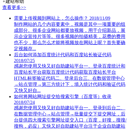
+
建站帮助
查看更多>>
需要上传视频到网站上，怎么操作？
2018/11/09
制作网站的几个内容要素中，视频是其中一项重要的组
成部分。很多企业网站都要放视频，用于介绍新品，展
示企业宣传片等等。很多视频的拍摄精美，花费的费用
也不少，那么怎么才能将视频放在网站上呢？首先要确
定视频存...
后台如何添加百度统计代码和百度站长验证代码
2018/07/25
感谢您使用又快又好自助建站平台一、登录百度统计和
百度站长平台获取百度统计代码获取百度站长平台
HTML标签验证代码二、登录后台三、在数据管理中心
→站点管理→第三方统计下，填入统计代码和验证代码
又快又好自...
如何将网站网址提交给搜索引擎（百度等）收录
2018/07/24
感谢您使用又快又好自助建站平台一、登录到后台二、
在数据管理中心→站点管理→批量提交下提交网址，后
台提供四大搜索引擎网址提交入口（百度，好搜，搜搜/
搜狗，必应）又快又好自助建站平台注于企业自助建站