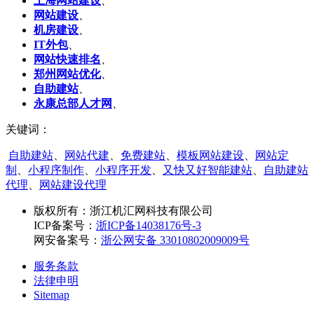
上海网站建设
、
网站建设
、
机房建设
、
IT外包
、
网站快速排名
、
郑州网站优化
、
自助建站
、
永康总部人才网
、
关键词：
自助建站
、
网站代建
、
免费建站
、
模板网站建设
、
网站定
制
、
小程序制作
、
小程序开发
、
又快又好智能建站
、
自助建站
代理
、
网站建设代理
版权所有：
浙江机汇网科技有限公司
ICP备案号：
浙ICP备14038176号-3
网安备案号：
浙公网安备 33010802009009号
服务条款
法律申明
Sitemap