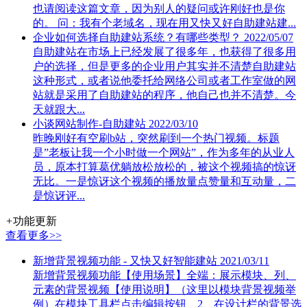
也请阅读这篇文章，因为别人的疑问或许刚好也是你
的。 问：我有个老域名，现在用又快又好自助建站建...
企业如何选择自助建站系统？有哪些类型？
2022/05/07
自助建站在市场上已经发展了很多年，也获得了很多用
户的选择，但是更多的企业用户其实并不清楚自助建站
这种形式，或者说他委托给网络公司或者工作室做的网
站就是采用了自助建站的程序，他自己也并不清楚。今
天就跟大...
小谈网站制作-自助建站
2022/03/10
昨晚刚好有空刷b站，突然刷到一个热门视频。标题
是”老板让我一个小时做一个网站”，作为多年的从业人
员，原本打算葛优躺放松放松的，被这个视频搞的惊讶
无比。一是惊讶这个视频的播放量点赞量和互动量，二
是惊讶评...
+
功能更新
查看更多>>
新增背景视频功能 - 又快又好智能建站
2021/03/11
新增背景视频功能【使用场景】全端：展示模块、列、
元素的背景视频【使用说明】（这里以模块背景视频举
例）在模块工具栏点击编辑按钮 2、在设计栏的背景选