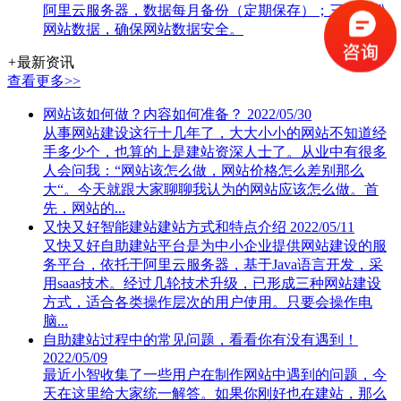
阿里云服务器，数据每月备份（定期保存）；三处备份
网站数据，确保网站数据安全。
+
最新资讯
查看更多>>
网站该如何做？内容如何准备？
2022/05/30
从事网站建设这行十几年了，大大小小的网站不知道经
手多少个，也算的上是建站资深人士了。从业中有很多
人会问我：“网站该怎么做，网站价格怎么差别那么
大“。今天就跟大家聊聊我认为的网站应该怎么做。首
先，网站的...
又快又好智能建站建站方式和特点介绍
2022/05/11
又快又好自助建站平台是为中小企业提供网站建设的服
务平台，依托于阿里云服务器，基于Java语言开发，采
用saas技术。经过几轮技术升级，已形成三种网站建设
方式，适合各类操作层次的用户使用。只要会操作电
脑...
自助建站过程中的常见问题，看看你有没有遇到！
2022/05/09
最近小智收集了一些用户在制作网站中遇到的问题，今
天在这里给大家统一解答。如果你刚好也在建站，那么