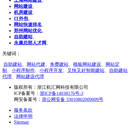
上海网站建设
、
网站建设
、
机房建设
、
IT外包
、
网站快速排名
、
郑州网站优化
、
自助建站
、
永康总部人才网
、
关键词：
自助建站
、
网站代建
、
免费建站
、
模板网站建设
、
网站定
制
、
小程序制作
、
小程序开发
、
又快又好智能建站
、
自助建站
代理
、
网站建设代理
版权所有：
浙江机汇网科技有限公司
ICP备案号：
浙ICP备14038176号-3
网安备案号：
浙公网安备 33010802009009号
服务条款
法律申明
Sitemap