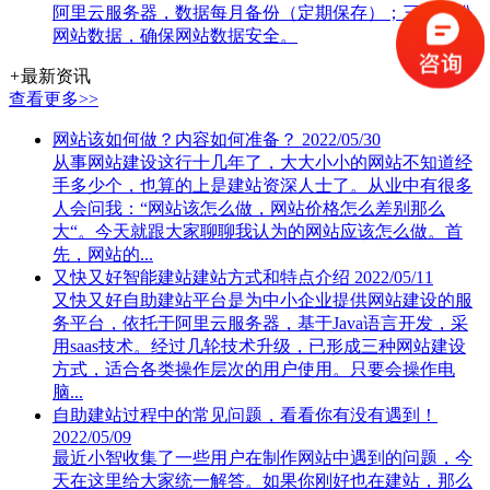
阿里云服务器，数据每月备份（定期保存）；三处备份
网站数据，确保网站数据安全。
+
最新资讯
查看更多>>
网站该如何做？内容如何准备？
2022/05/30
从事网站建设这行十几年了，大大小小的网站不知道经
手多少个，也算的上是建站资深人士了。从业中有很多
人会问我：“网站该怎么做，网站价格怎么差别那么
大“。今天就跟大家聊聊我认为的网站应该怎么做。首
先，网站的...
又快又好智能建站建站方式和特点介绍
2022/05/11
又快又好自助建站平台是为中小企业提供网站建设的服
务平台，依托于阿里云服务器，基于Java语言开发，采
用saas技术。经过几轮技术升级，已形成三种网站建设
方式，适合各类操作层次的用户使用。只要会操作电
脑...
自助建站过程中的常见问题，看看你有没有遇到！
2022/05/09
最近小智收集了一些用户在制作网站中遇到的问题，今
天在这里给大家统一解答。如果你刚好也在建站，那么