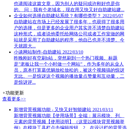
也请阅读这篇文章，因为别人的疑问或许刚好也是你
的。 问：我有个老域名，现在用又快又好自助建站建...
企业如何选择自助建站系统？有哪些类型？
2022/05/07
自助建站在市场上已经发展了很多年，也获得了很多用
户的选择，但是更多的企业用户其实并不清楚自助建站
这种形式，或者说他委托给网络公司或者工作室做的网
站就是采用了自助建站的程序，他自己也并不清楚。今
天就跟大...
小谈网站制作-自助建站
2022/03/10
昨晚刚好有空刷b站，突然刷到一个热门视频。标题
是”老板让我一个小时做一个网站”，作为多年的从业人
员，原本打算葛优躺放松放松的，被这个视频搞的惊讶
无比。一是惊讶这个视频的播放量点赞量和互动量，二
是惊讶评...
+
功能更新
查看更多>>
新增背景视频功能 - 又快又好智能建站
2021/03/11
新增背景视频功能【使用场景】全端：展示模块、列、
元素的背景视频【使用说明】（这里以模块背景视频举
例）在模块工具栏点击编辑按钮 2、在设计栏的背景选