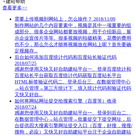
+
建站帮助
查看更多>>
需要上传视频到网站上，怎么操作？
2018/11/09
制作网站的几个内容要素中，视频是其中一项重要的组
成部分。很多企业网站都要放视频，用于介绍新品，展
示企业宣传片等等。很多视频的拍摄精美，花费的费用
也不少，那么怎么才能将视频放在网站上呢？首先要确
定视频存...
后台如何添加百度统计代码和百度站长验证代码
2018/07/25
感谢您使用又快又好自助建站平台一、登录百度统计和
百度站长平台获取百度统计代码获取百度站长平台
HTML标签验证代码二、登录后台三、在数据管理中心
→站点管理→第三方统计下，填入统计代码和验证代码
又快又好自...
如何将网站网址提交给搜索引擎（百度等）收录
2018/07/24
感谢您使用又快又好自助建站平台一、登录到后台二、
在数据管理中心→站点管理→批量提交下提交网址，后
台提供四大搜索引擎网址提交入口（百度，好搜，搜搜/
搜狗，必应）又快又好自助建站平台注于企业自助建站