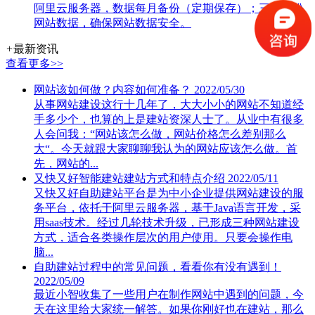
阿里云服务器，数据每月备份（定期保存）；三处备份
网站数据，确保网站数据安全。
+
最新资讯
查看更多>>
网站该如何做？内容如何准备？
2022/05/30
从事网站建设这行十几年了，大大小小的网站不知道经
手多少个，也算的上是建站资深人士了。从业中有很多
人会问我：“网站该怎么做，网站价格怎么差别那么
大“。今天就跟大家聊聊我认为的网站应该怎么做。首
先，网站的...
又快又好智能建站建站方式和特点介绍
2022/05/11
又快又好自助建站平台是为中小企业提供网站建设的服
务平台，依托于阿里云服务器，基于Java语言开发，采
用saas技术。经过几轮技术升级，已形成三种网站建设
方式，适合各类操作层次的用户使用。只要会操作电
脑...
自助建站过程中的常见问题，看看你有没有遇到！
2022/05/09
最近小智收集了一些用户在制作网站中遇到的问题，今
天在这里给大家统一解答。如果你刚好也在建站，那么