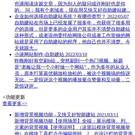
也请阅读这篇文章，因为别人的疑问或许刚好也是你
的。 问：我有个老域名，现在用又快又好自助建站建...
企业如何选择自助建站系统？有哪些类型？
2022/05/07
自助建站在市场上已经发展了很多年，也获得了很多用
户的选择，但是更多的企业用户其实并不清楚自助建站
这种形式，或者说他委托给网络公司或者工作室做的网
站就是采用了自助建站的程序，他自己也并不清楚。今
天就跟大...
小谈网站制作-自助建站
2022/03/10
昨晚刚好有空刷b站，突然刷到一个热门视频。标题
是”老板让我一个小时做一个网站”，作为多年的从业人
员，原本打算葛优躺放松放松的，被这个视频搞的惊讶
无比。一是惊讶这个视频的播放量点赞量和互动量，二
是惊讶评...
+
功能更新
查看更多>>
新增背景视频功能 - 又快又好智能建站
2021/03/11
新增背景视频功能【使用场景】全端：展示模块、列、
元素的背景视频【使用说明】（这里以模块背景视频举
例）在模块工具栏点击编辑按钮 2、在设计栏的背景选