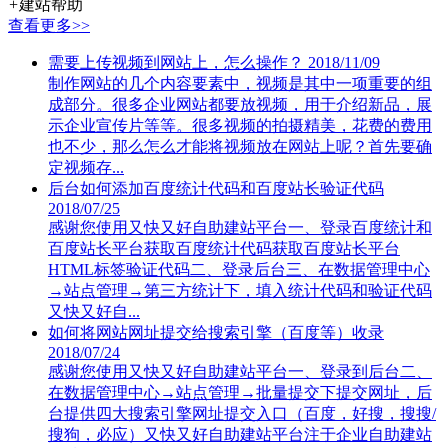
+
建站帮助
查看更多>>
需要上传视频到网站上，怎么操作？
2018/11/09
制作网站的几个内容要素中，视频是其中一项重要的组
成部分。很多企业网站都要放视频，用于介绍新品，展
示企业宣传片等等。很多视频的拍摄精美，花费的费用
也不少，那么怎么才能将视频放在网站上呢？首先要确
定视频存...
后台如何添加百度统计代码和百度站长验证代码
2018/07/25
感谢您使用又快又好自助建站平台一、登录百度统计和
百度站长平台获取百度统计代码获取百度站长平台
HTML标签验证代码二、登录后台三、在数据管理中心
→站点管理→第三方统计下，填入统计代码和验证代码
又快又好自...
如何将网站网址提交给搜索引擎（百度等）收录
2018/07/24
感谢您使用又快又好自助建站平台一、登录到后台二、
在数据管理中心→站点管理→批量提交下提交网址，后
台提供四大搜索引擎网址提交入口（百度，好搜，搜搜/
搜狗，必应）又快又好自助建站平台注于企业自助建站