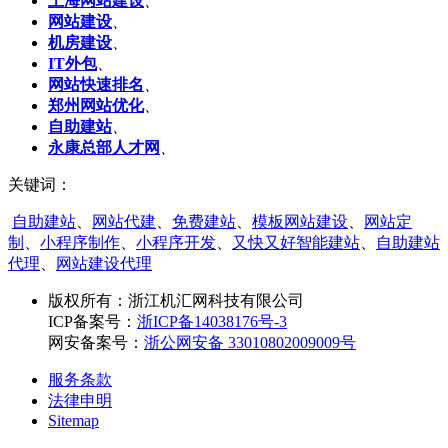
上海网站建设
、
网站建设
、
机房建设
、
IT外包
、
网站快速排名
、
郑州网站优化
、
自助建站
、
永康总部人才网
、
关键词：
自助建站
、
网站代建
、
免费建站
、
模板网站建设
、
网站定
制
、
小程序制作
、
小程序开发
、
又快又好智能建站
、
自助建站
代理
、
网站建设代理
版权所有：
浙江机汇网科技有限公司
ICP备案号：
浙ICP备14038176号-3
网安备案号：
浙公网安备 33010802009009号
服务条款
法律申明
Sitemap