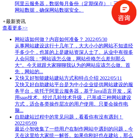
阿里云服务器，数据每月备份（定期保存）；三处备份
网站数据，确保网站数据安全。
+
最新资讯
查看更多>>
网站该如何做？内容如何准备？
2022/05/30
从事网站建设这行十几年了，大大小小的网站不知道经
手多少个，也算的上是建站资深人士了。从业中有很多
人会问我：“网站该怎么做，网站价格怎么差别那么
大“。今天就跟大家聊聊我认为的网站应该怎么做。首
先，网站的...
又快又好智能建站建站方式和特点介绍
2022/05/11
又快又好自助建站平台是为中小企业提供网站建设的服
务平台，依托于阿里云服务器，基于Java语言开发，采
用saas技术。经过几轮技术升级，已形成三种网站建设
方式，适合各类操作层次的用户使用。只要会操作电
脑...
自助建站过程中的常见问题，看看你有没有遇到！
2022/05/09
最近小智收集了一些用户在制作网站中遇到的问题，今
天在这里给大家统一解答。如果你刚好也在建站，那么