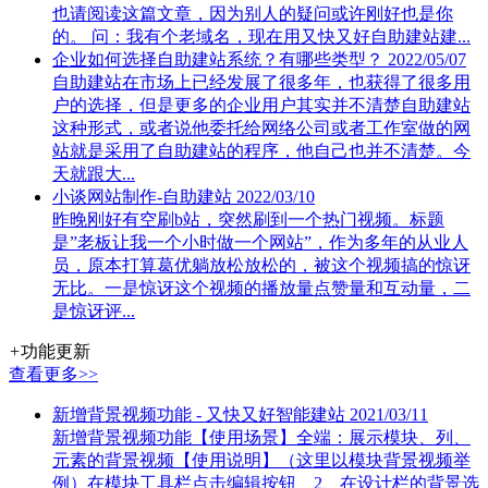
也请阅读这篇文章，因为别人的疑问或许刚好也是你
的。 问：我有个老域名，现在用又快又好自助建站建...
企业如何选择自助建站系统？有哪些类型？
2022/05/07
自助建站在市场上已经发展了很多年，也获得了很多用
户的选择，但是更多的企业用户其实并不清楚自助建站
这种形式，或者说他委托给网络公司或者工作室做的网
站就是采用了自助建站的程序，他自己也并不清楚。今
天就跟大...
小谈网站制作-自助建站
2022/03/10
昨晚刚好有空刷b站，突然刷到一个热门视频。标题
是”老板让我一个小时做一个网站”，作为多年的从业人
员，原本打算葛优躺放松放松的，被这个视频搞的惊讶
无比。一是惊讶这个视频的播放量点赞量和互动量，二
是惊讶评...
+
功能更新
查看更多>>
新增背景视频功能 - 又快又好智能建站
2021/03/11
新增背景视频功能【使用场景】全端：展示模块、列、
元素的背景视频【使用说明】（这里以模块背景视频举
例）在模块工具栏点击编辑按钮 2、在设计栏的背景选