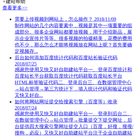
+
建站帮助
查看更多>>
需要上传视频到网站上，怎么操作？
2018/11/09
制作网站的几个内容要素中，视频是其中一项重要的组
成部分。很多企业网站都要放视频，用于介绍新品，展
示企业宣传片等等。很多视频的拍摄精美，花费的费用
也不少，那么怎么才能将视频放在网站上呢？首先要确
定视频存...
后台如何添加百度统计代码和百度站长验证代码
2018/07/25
感谢您使用又快又好自助建站平台一、登录百度统计和
百度站长平台获取百度统计代码获取百度站长平台
HTML标签验证代码二、登录后台三、在数据管理中心
→站点管理→第三方统计下，填入统计代码和验证代码
又快又好自...
如何将网站网址提交给搜索引擎（百度等）收录
2018/07/24
感谢您使用又快又好自助建站平台一、登录到后台二、
在数据管理中心→站点管理→批量提交下提交网址，后
台提供四大搜索引擎网址提交入口（百度，好搜，搜搜/
搜狗，必应）又快又好自助建站平台注于企业自助建站