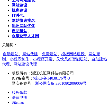
上海网站建设
、
网站建设
、
机房建设
、
IT外包
、
网站快速排名
、
郑州网站优化
、
自助建站
、
永康总部人才网
、
关键词：
自助建站
、
网站代建
、
免费建站
、
模板网站建设
、
网站定
制
、
小程序制作
、
小程序开发
、
又快又好智能建站
、
自助建站
代理
、
网站建设代理
版权所有：
浙江机汇网科技有限公司
ICP备案号：
浙ICP备14038176号-3
网安备案号：
浙公网安备 33010802009009号
服务条款
法律申明
Sitemap