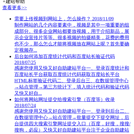
+
建站帮助
查看更多>>
需要上传视频到网站上，怎么操作？
2018/11/09
制作网站的几个内容要素中，视频是其中一项重要的组
成部分。很多企业网站都要放视频，用于介绍新品，展
示企业宣传片等等。很多视频的拍摄精美，花费的费用
也不少，那么怎么才能将视频放在网站上呢？首先要确
定视频存...
后台如何添加百度统计代码和百度站长验证代码
2018/07/25
感谢您使用又快又好自助建站平台一、登录百度统计和
百度站长平台获取百度统计代码获取百度站长平台
HTML标签验证代码二、登录后台三、在数据管理中心
→站点管理→第三方统计下，填入统计代码和验证代码
又快又好自...
如何将网站网址提交给搜索引擎（百度等）收录
2018/07/24
感谢您使用又快又好自助建站平台一、登录到后台二、
在数据管理中心→站点管理→批量提交下提交网址，后
台提供四大搜索引擎网址提交入口（百度，好搜，搜搜/
搜狗，必应）又快又好自助建站平台注于企业自助建站