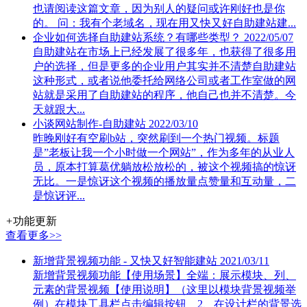
也请阅读这篇文章，因为别人的疑问或许刚好也是你
的。 问：我有个老域名，现在用又快又好自助建站建...
企业如何选择自助建站系统？有哪些类型？
2022/05/07
自助建站在市场上已经发展了很多年，也获得了很多用
户的选择，但是更多的企业用户其实并不清楚自助建站
这种形式，或者说他委托给网络公司或者工作室做的网
站就是采用了自助建站的程序，他自己也并不清楚。今
天就跟大...
小谈网站制作-自助建站
2022/03/10
昨晚刚好有空刷b站，突然刷到一个热门视频。标题
是”老板让我一个小时做一个网站”，作为多年的从业人
员，原本打算葛优躺放松放松的，被这个视频搞的惊讶
无比。一是惊讶这个视频的播放量点赞量和互动量，二
是惊讶评...
+
功能更新
查看更多>>
新增背景视频功能 - 又快又好智能建站
2021/03/11
新增背景视频功能【使用场景】全端：展示模块、列、
元素的背景视频【使用说明】（这里以模块背景视频举
例）在模块工具栏点击编辑按钮 2、在设计栏的背景选