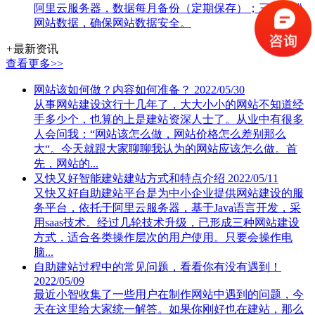
阿里云服务器，数据每月备份（定期保存）；三处备份
网站数据，确保网站数据安全。
+
最新资讯
查看更多>>
网站该如何做？内容如何准备？
2022/05/30
从事网站建设这行十几年了，大大小小的网站不知道经
手多少个，也算的上是建站资深人士了。从业中有很多
人会问我：“网站该怎么做，网站价格怎么差别那么
大“。今天就跟大家聊聊我认为的网站应该怎么做。首
先，网站的...
又快又好智能建站建站方式和特点介绍
2022/05/11
又快又好自助建站平台是为中小企业提供网站建设的服
务平台，依托于阿里云服务器，基于Java语言开发，采
用saas技术。经过几轮技术升级，已形成三种网站建设
方式，适合各类操作层次的用户使用。只要会操作电
脑...
自助建站过程中的常见问题，看看你有没有遇到！
2022/05/09
最近小智收集了一些用户在制作网站中遇到的问题，今
天在这里给大家统一解答。如果你刚好也在建站，那么