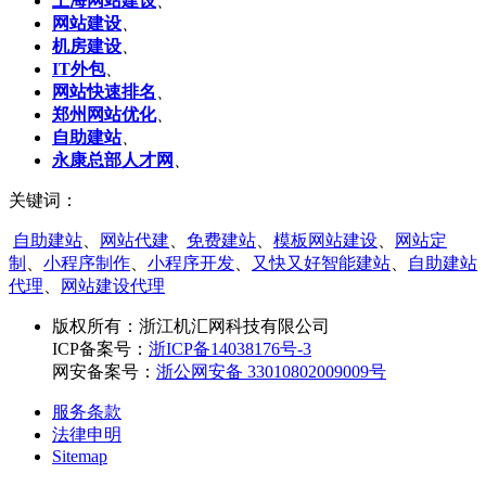
上海网站建设
、
网站建设
、
机房建设
、
IT外包
、
网站快速排名
、
郑州网站优化
、
自助建站
、
永康总部人才网
、
关键词：
自助建站
、
网站代建
、
免费建站
、
模板网站建设
、
网站定
制
、
小程序制作
、
小程序开发
、
又快又好智能建站
、
自助建站
代理
、
网站建设代理
版权所有：
浙江机汇网科技有限公司
ICP备案号：
浙ICP备14038176号-3
网安备案号：
浙公网安备 33010802009009号
服务条款
法律申明
Sitemap