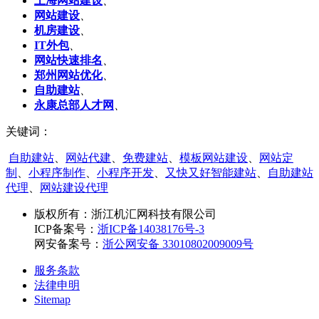
上海网站建设
、
网站建设
、
机房建设
、
IT外包
、
网站快速排名
、
郑州网站优化
、
自助建站
、
永康总部人才网
、
关键词：
自助建站
、
网站代建
、
免费建站
、
模板网站建设
、
网站定
制
、
小程序制作
、
小程序开发
、
又快又好智能建站
、
自助建站
代理
、
网站建设代理
版权所有：
浙江机汇网科技有限公司
ICP备案号：
浙ICP备14038176号-3
网安备案号：
浙公网安备 33010802009009号
服务条款
法律申明
Sitemap