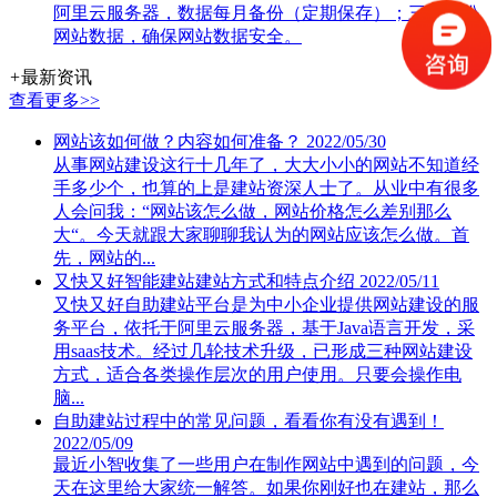
阿里云服务器，数据每月备份（定期保存）；三处备份
网站数据，确保网站数据安全。
+
最新资讯
查看更多>>
网站该如何做？内容如何准备？
2022/05/30
从事网站建设这行十几年了，大大小小的网站不知道经
手多少个，也算的上是建站资深人士了。从业中有很多
人会问我：“网站该怎么做，网站价格怎么差别那么
大“。今天就跟大家聊聊我认为的网站应该怎么做。首
先，网站的...
又快又好智能建站建站方式和特点介绍
2022/05/11
又快又好自助建站平台是为中小企业提供网站建设的服
务平台，依托于阿里云服务器，基于Java语言开发，采
用saas技术。经过几轮技术升级，已形成三种网站建设
方式，适合各类操作层次的用户使用。只要会操作电
脑...
自助建站过程中的常见问题，看看你有没有遇到！
2022/05/09
最近小智收集了一些用户在制作网站中遇到的问题，今
天在这里给大家统一解答。如果你刚好也在建站，那么