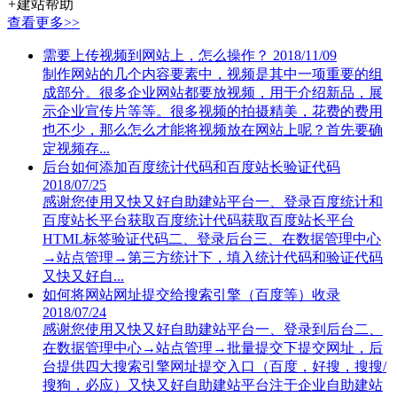
+
建站帮助
查看更多>>
需要上传视频到网站上，怎么操作？
2018/11/09
制作网站的几个内容要素中，视频是其中一项重要的组
成部分。很多企业网站都要放视频，用于介绍新品，展
示企业宣传片等等。很多视频的拍摄精美，花费的费用
也不少，那么怎么才能将视频放在网站上呢？首先要确
定视频存...
后台如何添加百度统计代码和百度站长验证代码
2018/07/25
感谢您使用又快又好自助建站平台一、登录百度统计和
百度站长平台获取百度统计代码获取百度站长平台
HTML标签验证代码二、登录后台三、在数据管理中心
→站点管理→第三方统计下，填入统计代码和验证代码
又快又好自...
如何将网站网址提交给搜索引擎（百度等）收录
2018/07/24
感谢您使用又快又好自助建站平台一、登录到后台二、
在数据管理中心→站点管理→批量提交下提交网址，后
台提供四大搜索引擎网址提交入口（百度，好搜，搜搜/
搜狗，必应）又快又好自助建站平台注于企业自助建站