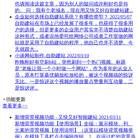
也请阅读这篇文章，因为别人的疑问或许刚好也是你
的。 问：我有个老域名，现在用又快又好自助建站建...
企业如何选择自助建站系统？有哪些类型？
2022/05/07
自助建站在市场上已经发展了很多年，也获得了很多用
户的选择，但是更多的企业用户其实并不清楚自助建站
这种形式，或者说他委托给网络公司或者工作室做的网
站就是采用了自助建站的程序，他自己也并不清楚。今
天就跟大...
小谈网站制作-自助建站
2022/03/10
昨晚刚好有空刷b站，突然刷到一个热门视频。标题
是”老板让我一个小时做一个网站”，作为多年的从业人
员，原本打算葛优躺放松放松的，被这个视频搞的惊讶
无比。一是惊讶这个视频的播放量点赞量和互动量，二
是惊讶评...
+
功能更新
查看更多>>
新增背景视频功能 - 又快又好智能建站
2021/03/11
新增背景视频功能【使用场景】全端：展示模块、列、
元素的背景视频【使用说明】（这里以模块背景视频举
例）在模块工具栏点击编辑按钮 2、在设计栏的背景选